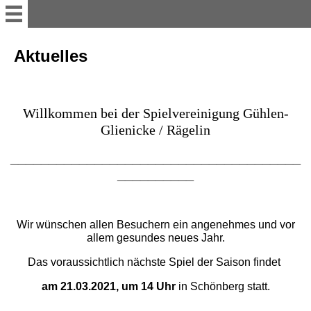
Aktuelles
Aktuelles
Teams
Willkommen bei
der Spielvereinigung
Gühlen-
Wir in der Öffentlichkeit
Glienicke / Rägelin
______________________________________
Ansprechpartner (2)
__________
Anfahrt
Wir wünschen allen Besuchern ein angenehmes und vor
allem gesundes neues Jahr.
Kontakt
Das voraussichtlich nächste Spiel der Saison findet
am 21.03.2021, um 14 Uhr
in Schönberg statt.
Impressum